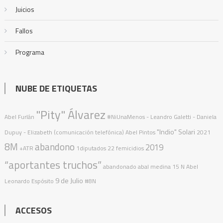
Juicios
Fallos
Programa
NUBE DE ETIQUETAS
"Pity" Álvarez
Abel Furlán
#NiUnaMenos
- Leandro Galetti - Daniela
"Indio" Solari
Dupuy - Elizabeth (comunicación telefónica)
Abel Pintos
2021
8M
abandono
2019
+ATR
1diputados
22 femicidios
“aportantes truchos”
abandonado
abal medina
15 N
Abel
9 de Julio
Leonardo Espósito
#8N
ACCESOS