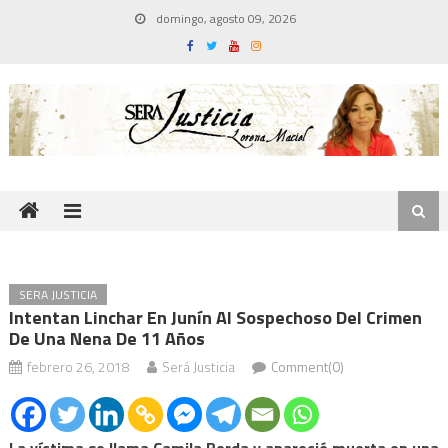
Skip
domingo, agosto 09, 2026
to
content
SERA JUSTICIA
Intentan Linchar En Junín Al Sospechoso Del Crimen
De Una Nena De 11 Años
febrero 26, 2018
Será Justicia
Comment(0)
La víctima se llama Camila Borda y apareció muerta en una