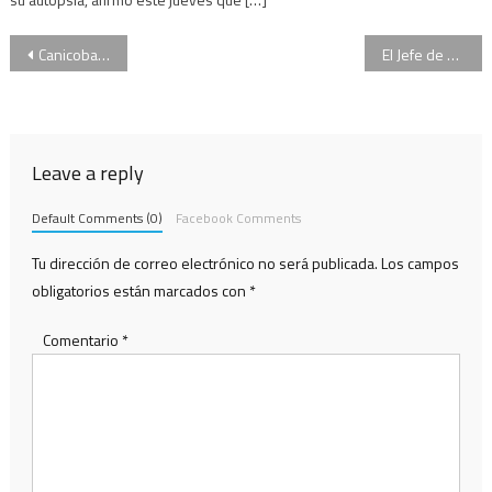
Navegación
Canicoba Corral advirtió que la difusión de las escuchas de CFK podría ser un delito
El Jefe de endoscopías del Trinidad sostuvo que “los errores no deben ser sinónimos de culpa”
de
entradas
Leave a reply
Default Comments (0)
Facebook Comments
Tu dirección de correo electrónico no será publicada.
Los campos
obligatorios están marcados con
*
Comentario
*