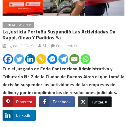
UNCATEGORIZED
La Justicia Porteña Suspendió Las Actividades De
Rappi, Glovo Y Pedidos Ya
agosto 2, 2019
SJ
Comment(1)
Fue el Juzgado de Feria Contencioso Administrativo y
Tributario N° 2 de la Ciudad de Buenos Aires el que tomó la
decisión suspender las actividades de las empresas de
delivery por incumplimientos de resoluciones judiciales.
Pinterest
Facebook
Twitter/X
LinkedIn