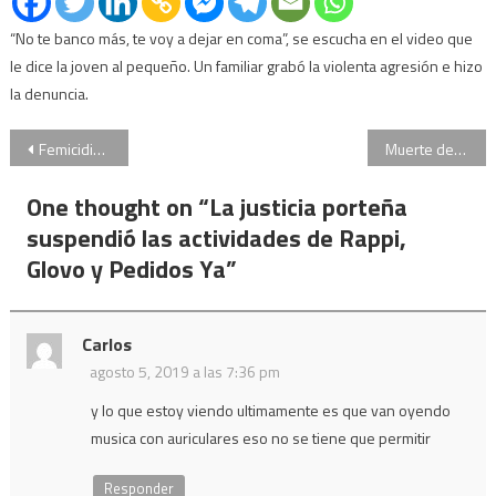
“No te banco más, te voy a dejar en coma”, se escucha en el video que
le dice la joven al pequeño. Un familiar grabó la violenta agresión e hizo
la denuncia.
Navegación
Femicidio: en lo que va del año, una mujer fue asesinada cada 34 horas
Muerte de Débora Pérez Volpin: tres años de prisión al endoscopista y la anestesista fue absuelta
de
One thought on “
La justicia porteña
entradas
suspendió las actividades de Rappi,
Glovo y Pedidos Ya
”
Carlos
agosto 5, 2019 a las 7:36 pm
y lo que estoy viendo ultimamente es que van oyendo
musica con auriculares eso no se tiene que permitir
Responder