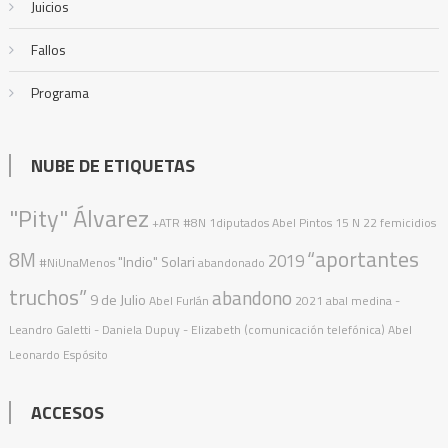
Juicios
Fallos
Programa
NUBE DE ETIQUETAS
"Pity" Álvarez
+ATR
#8N
1diputados
Abel Pintos
15 N
22 femicidios
“aportantes
8M
2019
"Indio" Solari
#NiUnaMenos
abandonado
truchos”
abandono
9 de Julio
Abel Furlán
2021
abal medina
-
Leandro Galetti - Daniela Dupuy - Elizabeth (comunicación telefónica)
Abel
Leonardo Espósito
ACCESOS