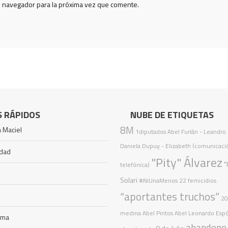
e navegador para la próxima vez que comente.
S RÁPIDOS
NUBE DE ETIQUETAS
8M
 Maciel
1diputados
Abel Furlán
- Leandro 
Daniela Dupuy - Elizabeth (comunicaci
idad
"Pity" Álvarez
"
telefónica)
Solari
#NiUnaMenos
22 femicidios
“aportantes truchos”
2
medina
Abel Pintos
Abel Leonardo Espó
ama
abandono