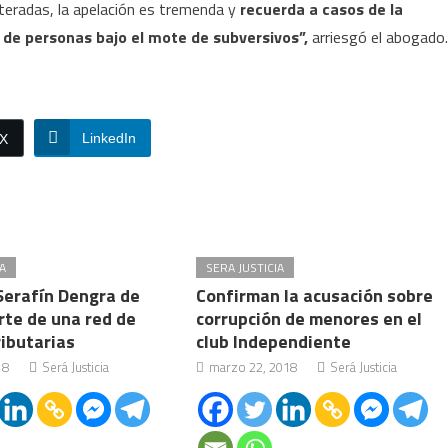
iteradas, la apelación es tremenda y
recuerda a casos de la
e de personas bajo el mote de subversivos”,
arriesgó el abogado.
LinkedIn
/X
A
SERA JUSTICIA
Serafín Dengra de
Confirman la acusación sobre
rte de una red de
corrupción de menores en el
ributarias
club Independiente
18
Será Justicia
marzo 22, 2018
Será Justicia