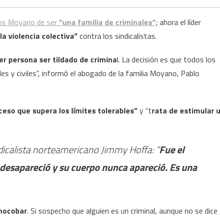
los Moyano de ser
“una familia de criminales”
; ahora el líder
la violencia colectiva”
contra los sindicalistas.
ier persona ser tildado de crimina
l. La decisión es que todos los
les y civiles”, informó el abogado de la familia Moyano, Pablo
ceso que supera los límites tolerables”
y “t
rata de estimular 
dicalista norteamericano Jimmy Hoffa: “
Fue el
desapareció y su cuerpo nunca apareció. Es una
Chocobar
. Si sospecho que alguien es un criminal, aunque no se dice