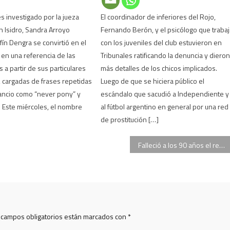
es investigado por la jueza
El coordinador de inferiores del Rojo,
n Isidro, Sandra Arroyo
Fernando Berón, y el psicólogo que traba
fín Dengra se convirtió en el
con los juveniles del club estuvieron en
 en una referencia de las
Tribunales ratificando la denuncia y diero
 a partir de sus particulares
más detalles de los chicos implicados.
 cargadas de frases repetidas
Luego de que se hiciera público el
ancio como “never pony” y
escándalo que sacudió a Independiente y
. Este miércoles, el nombre
al fútbol argentino en general por una red
de prostitución […]
Falleció a los 90 años el represor Luciano Benjamín Menéndez
 campos obligatorios están marcados con
*