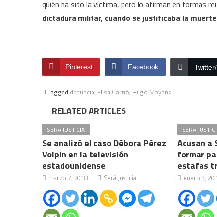
quién ha sido la víctima, pero lo afirman en formas re
dictadura militar, cuando se justificaba la muert
Pinterest
Facebook
Twitter
Tagged
denuncia
,
Elisa Carrió
,
Hugo Moyano
RELATED ARTICLES
SERA JUSTICIA
SERA JUSTICI
Se analizó el caso Débora Pérez
Acusan a 
Volpin en la televisión
formar pa
estadounidense
estafas t
marzo 7, 2018
Será Justicia
enero 3, 20