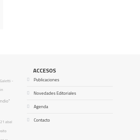
ACCESOS
Publicaciones
Galetti -
ón
Novedades Editoriales
Indio"
Agenda
Contacto
021
abal
sito