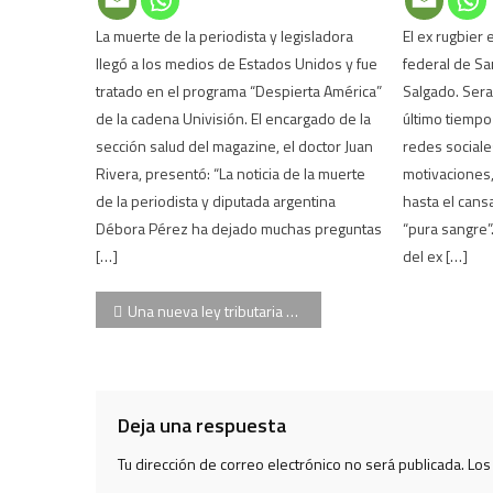
La muerte de la periodista y legisladora
El ex rugbier 
llegó a los medios de Estados Unidos y fue
federal de Sa
tratado en el programa “Despierta América”
Salgado. Sera
de la cadena Univisión. El encargado de la
último tiempo
sección salud del magazine, el doctor Juan
redes sociales
Rivera, presentó: “La noticia de la muerte
motivaciones,
de la periodista y diputada argentina
hasta el cans
Débora Pérez ha dejado muchas preguntas
“pura sangre”
[…]
del ex […]
Navegación
Una nueva ley tributaria benefició a Lázaro Báez en una de sus causas
de
entradas
Deja una respuesta
Tu dirección de correo electrónico no será publicada.
Los