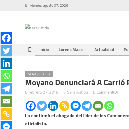
Skip
viernes, agosto 07, 2026
to
content
Inicio
Lorena Maciel
Actualidad
Pu
SERA JUSTICIA
Moyano Denunciará A Carrió 
febrero 27, 2018
Será Justicia
Comment(0)
Lo confirmó el abogado del líder de los Camioneros
oficialista.