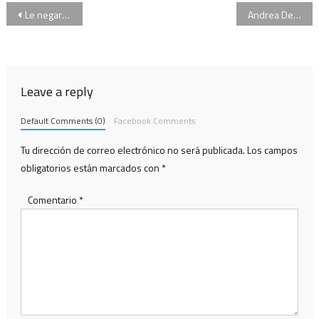
Navegación
Le negaron el regreso al ANSES a uno de los hijos de Luis D’Elía
Andrea Del Boca quedó a un paso del juicio oral por “Mamá Corazón”
de
entradas
Leave a reply
Default Comments (0)
Facebook Comments
Tu dirección de correo electrónico no será publicada.
Los campos
obligatorios están marcados con
*
Comentario
*