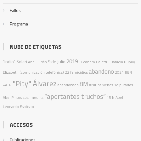
Fallos
Programa
NUBE DE ETIQUETAS
2019
"Indio" Solari
9 de Julio
Abel Furlán
- Leandro Galetti - Daniela Dupuy -
abandono
Elizabeth (comunicación telefónica)
22 femicidios
2021
#8N
"Pity" Álvarez
8M
+ATR
abandonado
#NiUnaMenos
1diputados
“aportantes truchos”
Abel Pintos
abal medina
15 N
Abel
Leonardo Espósito
ACCESOS
Publicaciones