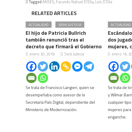
Tagged
ANSES
,
Facundo Nahuel D’Elía
,
Luís D´Elía
RELATED ARTICLES
ACTUALIDAD
SERA JUSTICIA
ACTUALIDAD
El hijo de Patricia Bullrich
Escándalo 
también renunció tras el
dos jugad
decreto que firmará el Gobierno
mujeres, c
enero 30, 2018
Será Justicia
enero 16, 2
Se trata de Francisco Langieri, quien se
Se trata de l
desempeñaba como asesor de la
y Wilmar Barr
Secretaría País Digital, dependiente del
cualquier tipo
Ministerio de Modernización.
mujeres para 
enganche.