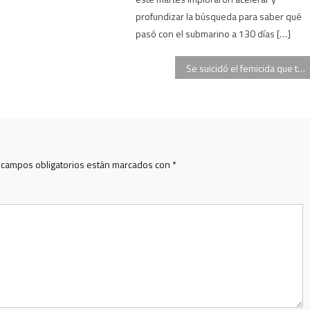
profundizar la búsqueda para saber qué
pasó con el submarino a 130 días […]
Se suicidó el femicida que tiró el cadáver de su mujer en un volquete
 campos obligatorios están marcados con
*