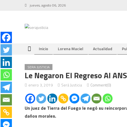
Skip
jueves, agosto 06, 2026
to
content
Inicio
Lorena Maciel
Actualidad
Pu
SERA JUSTICIA
Le Negaron El Regreso Al ANS
enero 3, 2019
Será Justicia
Comment(0)
Un juez de Tierra del Fuego le negó su reincorpor
daños morales.