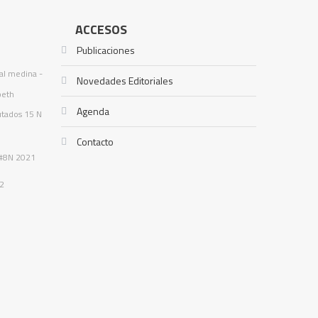
ACCESOS
Publicaciones
al medina
-
Novedades Editoriales
beth
Agenda
utados
15 N
Contacto
#8N
2021
2