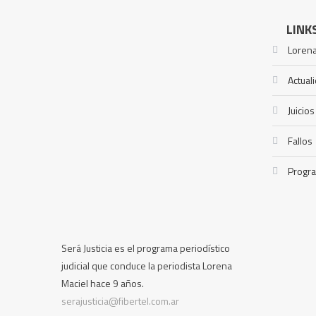
LINK
Lorena
Actual
Juicios
Fallos
Progr
Será Justicia es el programa periodístico
judicial que conduce la periodista Lorena
Maciel hace 9 años.
serajusticia@fibertel.com.ar