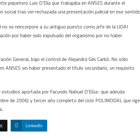
gente piquetero Luis D’Elía que trabajaba en ANSES durante el
n social tras ver rechazada una presentación judicial en ese sentido
el no se reincorpore a su antiguo puesto como jefe de la UDAI
zación por haber sido expulsado del organismo por no haber
ación General, bajo el control de Alejandra Gils Carbó. No sólo
 en ANSES sin haber presentado el título secundario, un requisito
 estudios aportada por Facundo Nahuel D’Elúa- que adeuda
embre de 2006) y tercer año completo del ciclo POLIMODAL que rige
s.
LinkedIn
/X