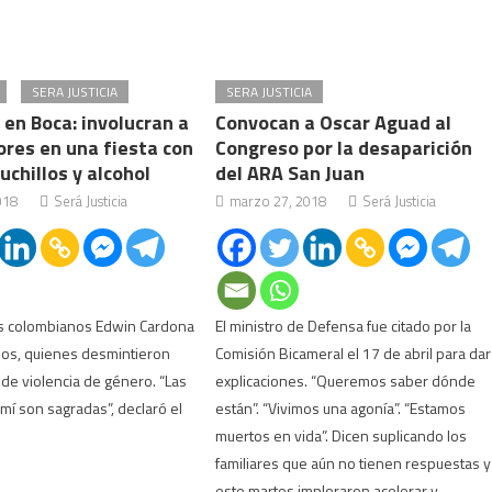
SERA JUSTICIA
SERA JUSTICIA
en Boca: involucran a
Convocan a Oscar Aguad al
ores en una fiesta con
Congreso por la desaparición
uchillos y alcohol
del ARA San Juan
018
Será Justicia
marzo 27, 2018
Será Justicia
os colombianos Edwin Cardona
El ministro de Defensa fue citado por la
ios, quienes desmintieron
Comisión Bicameral el 17 de abril para dar
 de violencia de género. “Las
explicaciones. “Queremos saber dónde
mí son sagradas”, declaró el
están”. “Vivimos una agonía”. “Estamos
muertos en vida”. Dicen suplicando los
familiares que aún no tienen respuestas y
este martes imploraron acelerar y