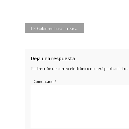
Navegación
El Gobierno busca crear una reserva de las Fuerzas Armadas
de
entradas
Deja una respuesta
Tu dirección de correo electrónico no será publicada.
Los
Comentario
*