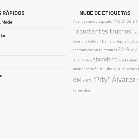
S RÁPIDOS
NUBE DE ETIQUETAS
"Indio" Solari
Abel Leonardo Espósito
 Maciel
“aportantes truchos”
ab
idad
Leandro Galetti - Daniela Dupuy - Eliza
2019
(comunicación telefónica)
1dip
abandono
Abel Pintos
Abel Furlán
9 de Julio
abandonado
#NiUnaMenos
ama
"Pity" Álvarez
8M
+ATR
2
femicidios