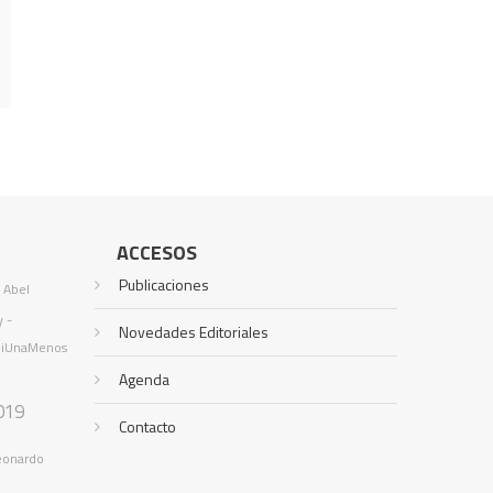
ACCESOS
Publicaciones
a
Abel
y -
Novedades Editoriales
iUnaMenos
Agenda
019
Contacto
eonardo