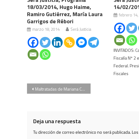
18/03/2014, Hugo Haime,
14/02/201
Ramiro Gutiérrez, María Laura
febrero 14,
Garrigos de Rébori
marzo 18, 2014
Será Justicia
INVITADOS: Car
Fiscalía Nº 2 
Federal. Pres
Fiscales
Navegación
Maltratadas de Mariana Carbajal
de
entradas
Deja una respuesta
Tu dirección de correo electrónico no será publicada.
Los