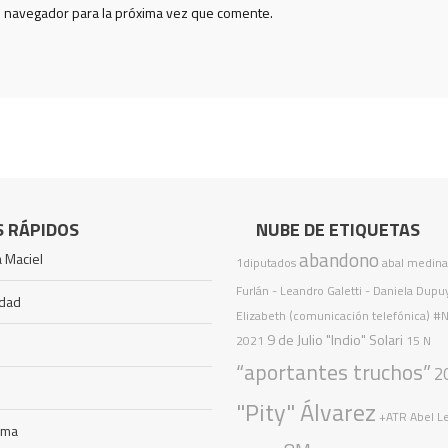
e navegador para la próxima vez que comente.
S RÁPIDOS
NUBE DE ETIQUETAS
abandono
 Maciel
1diputados
abal medin
Furlán
- Leandro Galetti - Daniela Dupu
idad
Elizabeth (comunicación telefónica)
#N
9 de Julio
"Indio" Solari
2021
15 N
“aportantes truchos”
2
"Pity" Álvarez
+ATR
Abel L
ama