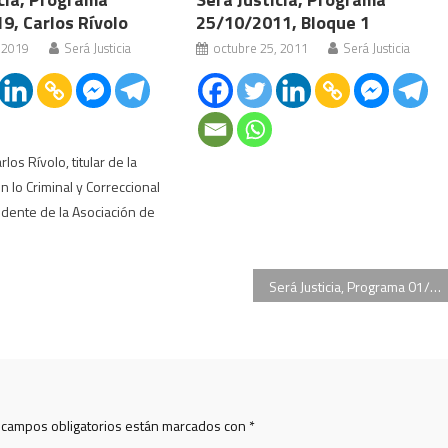
9, Carlos Rívolo
25/10/2011, Bloque 1
 2019
Será Justicia
octubre 25, 2011
Será Justicia
los Rívolo, titular de la
en lo Criminal y Correccional
idente de la Asociación de
Será Justicia, Programa 01/04/2014, Martín Berasategui Hundayn, Mabel Méndez, Luis Federico Arias
 campos obligatorios están marcados con
*