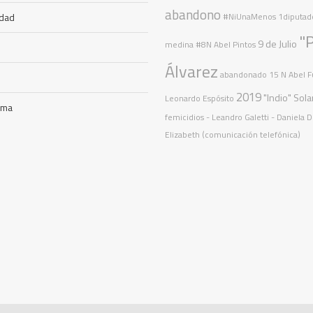
abandono
idad
#NiUnaMenos
1diputad
"P
9 de Julio
medina
#8N
Abel Pintos
Álvarez
abandonado
15 N
Abel F
2019
"Indio" Sola
Leonardo Espósito
ama
femicidios
- Leandro Galetti - Daniela 
Elizabeth (comunicación telefónica)