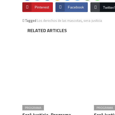
Pinterest
Facebook
Twitter
Tagged
Los derechos de las mascotas
,
sera-justicia
RELATED ARTICLES
PROGRAMA
PROGRAMA
Será Justicia, Programa
Será Just