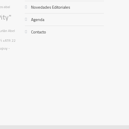
os
abal
Novedades Editoriales
ity"
Agenda
urlán
Abel
Contacto
ri
+ATR
22
Dupuy -