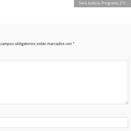
Será Justicia, Programa 27/02/2015, José María Campagnoli, Graciela Rommer
 campos obligatorios están marcados con
*