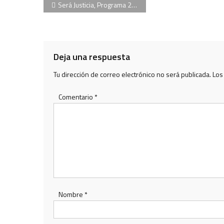
Navegación
Será Justicia, Programa 22/12/2014, Héctor Alonso, Máximo Cash, Cristian Radzichewski
de
entradas
Deja una respuesta
Tu dirección de correo electrónico no será publicada.
Los
Comentario
*
Nombre
*