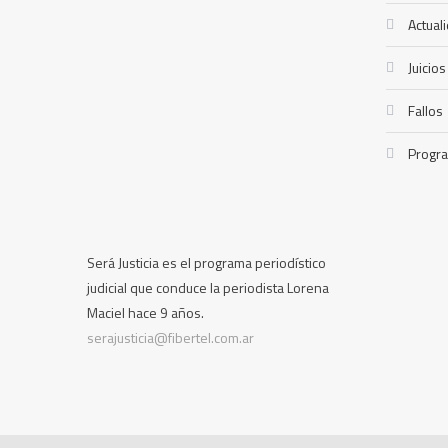
Actual
Juicios
Fallos
Progr
Será Justicia es el programa periodístico
judicial que conduce la periodista Lorena
Maciel hace 9 años.
serajusticia@fibertel.com.ar