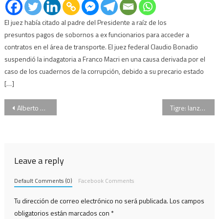
El juez había citado al padre del Presidente a raíz de los
presuntos pagos de sobornos a ex funcionarios para acceder a
contratos en el área de transporte. El juez federal Claudio Bonadio
suspendió la indagatoria a Franco Macri en una causa derivada por el
caso de los cuadernos de la corrupción, debido a su precario estado
[…]
Navegación
Alberto Abad renunció como titular de la AFIP
Tigre: lanzan una aplicación para proteger a víctimas de violencia de género
de
entradas
Leave a reply
Default Comments (0)
Facebook Comments
Tu dirección de correo electrónico no será publicada.
Los campos
obligatorios están marcados con
*