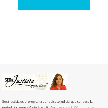
Será Justicia es el programa periodístico judicial que conduce la
periodista Lorena Maciel hace 9 años.
serajusticia@fibertel.com.ar