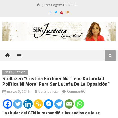
Skip
jueves, agosto 06, 2026
to
content
SERA JUSTICIA
Stolbizer: “Cristina Kirchner No Tiene Autoridad
Política Ni Moral Para Ser La Jefa De La Oposición”
marzo 5, 2018
Será Justicia
Comment(0)
La titular del GEN le respondió a los audios de la ex