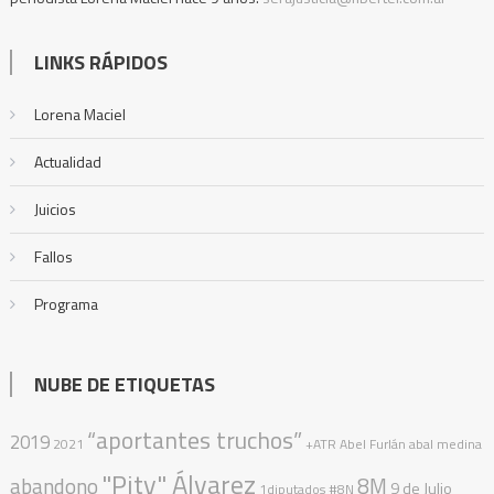
LINKS RÁPIDOS
Lorena Maciel
Actualidad
Juicios
Fallos
Programa
NUBE DE ETIQUETAS
“aportantes truchos”
2019
2021
+ATR
Abel Furlán
abal medina
"Pity" Álvarez
abandono
8M
9 de Julio
1diputados
#8N