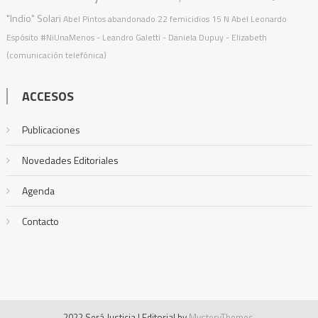
"Indio" Solari
Abel Pintos
abandonado
22 femicidios
15 N
Abel Leonardo
Espósito
#NiUnaMenos
- Leandro Galetti - Daniela Dupuy - Elizabeth
(comunicación telefónica)
ACCESOS
Publicaciones
Novedades Editoriales
Agenda
Contacto
2022 Será Justicia
|
Editorial by
MysteryThemes
.