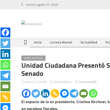
Skip
viernes, agosto 07, 2026
to
content
Inicio
Lorena Maciel
Actualidad
Pu
SERA JUSTICIA
Unidad Ciudadana Presentó S
Senado
marzo 7, 2018
Será Justicia
Comment(0)
El espacio de la ex presidente, Cristina Kirchner,
en paraísos fiscales.