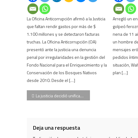
La Oficina Anticorrupción afirmó a la Justicia
Arregló un e
que faltan rendir gastos por más de $
golpeó ferozm
1.100 millones y se detectaron facturas
nena de 11 añ
truchas. La Oficina Anticorrupción (OA)
un hombre de
presentó ante la justicia una denuncia
mensajes erót
penal por irregularidades en la gestión del
pedidos íntim
Fondo Nacional para el Enriquecimiento y la
situación, Wa
Conservación de los Bosques Nativos
plan […]
desde 2010. Desde el […]
Navegación
La justicia decidió unificar dos causas contra Cristina Kirchner: Ruta del Dinero K y corrupción en la obra pública
de
entradas
Deja una respuesta