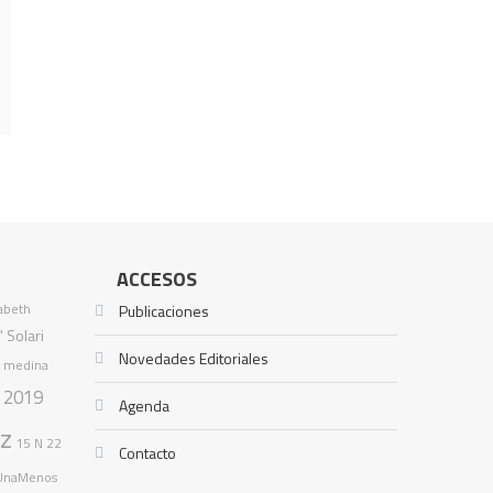
ACCESOS
zabeth
Publicaciones
" Solari
Novedades Editoriales
l medina
2019
s
Agenda
ez
15 N
22
Contacto
UnaMenos