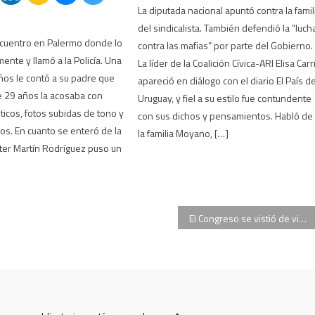
La diputada nacional apuntó contra la famil
del sindicalista. También defendió la “luch
ncuentro en Palermo donde lo
contra las mafias” por parte del Gobierno.
ente y llamó a la Policía. Una
La líder de la Coalición Cívica-ARI Elisa Carr
os le contó a su padre que
apareció en diálogo con el diario El País d
 29 años la acosaba con
Uruguay, y fiel a su estilo fue contundente
icos, fotos subidas de tono y
con sus dichos y pensamientos. Habló de
os. En cuanto se enteró de la
la familia Moyano, […]
lter Martín Rodríguez puso un
El Congreso se vistió de violeta para conmemorar el Día Internacional de la Mujer