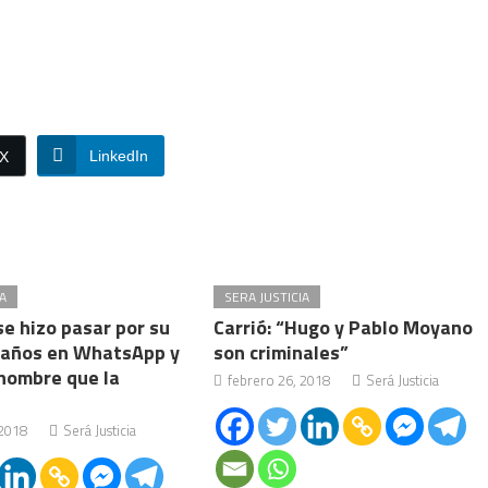
LinkedIn
/X
A
SERA JUSTICIA
e hizo pasar por su
Carrió: “Hugo y Pablo Moyano
1 años en WhatsApp y
son criminales”
 hombre que la
febrero 26, 2018
Será Justicia
 2018
Será Justicia