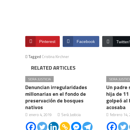
Pinterest
Facebook
Twitter
Tagged
Cristina Kirchner
RELATED ARTICLES
SERA JUSTICIA
SERA JUSTICI
Denuncian irregularidades
Un padre s
millonarias en el fondo de
hija de 1
preservación de bosques
golpeó al
nativos
acosaba
enero 4, 2019
Será Justicia
febrero 14,