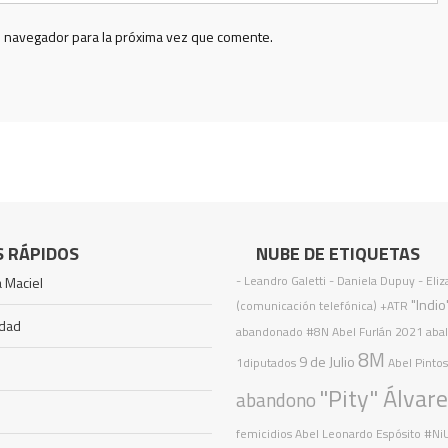
e navegador para la próxima vez que comente.
S RÁPIDOS
NUBE DE ETIQUETAS
- Leandro Galetti - Daniela Dupuy - Eli
 Maciel
"Indio
(comunicación telefónica)
+ATR
idad
abandonado
#8N
Abel Furlán
2021
aba
8M
9 de Julio
1diputados
Abel Pinto
"Pity" Álvar
abandono
femicidios
Abel Leonardo Espósito
#Ni