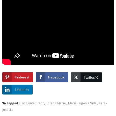
Pinterest
Facebook
Twitter/X
LinkedIn
Tagged
Julio Conte Grand
,
Lorena Maciel
,
María Eugenia Vidal
,
sera-
justicia