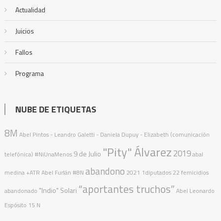
Actualidad
Juicios
Fallos
Programa
NUBE DE ETIQUETAS
8M
Abel Pintos
- Leandro Galetti - Daniela Dupuy - Elizabeth (comunicación
"Pity" Álvarez
2019
9 de Julio
telefónica)
#NiUnaMenos
abal
abandono
medina
+ATR
Abel Furlán
#8N
2021
1diputados
22 femicidios
“aportantes truchos”
"Indio" Solari
abandonado
Abel Leonardo
Espósito
15 N