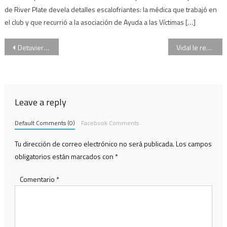
de River Plate devela detalles escalofriantes: la médica que trabajó en
el club y que recurrió a la asociación de Ayuda a las Víctimas […]
Navegación
Detuvieron a un tercer sospechoso de haber matado al colectivero
Vidal le respondió a Magario: “La seguridad es responsabilidad de todos los que gobernamos”
de
entradas
Leave a reply
Default Comments (0)
Facebook Comments
Tu dirección de correo electrónico no será publicada.
Los campos
obligatorios están marcados con
*
Comentario
*