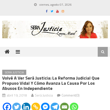
Skip
viernes, agosto 07, 2026
to
content
SERA JUSTICIA
Volvé A Ver Será Justicia: La Reforma Judicial Que
Propuso Vidal Y Cómo Avanza La Causa Por Los
Abusos En Independiente
abril 19, 2018
Será Justicia
Comment(0)