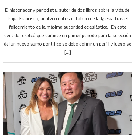
Marc
El historiador y periodista, autor de dos libros sobre la vida del
Larra
Papa Francisco, analizó cuál es el futuro de la Iglesia tras el
“A
fallecimiento de la máxima autoridad eclesiástica. En este
mí
me
sentido, explicó que durante un primer período para la selección
da
del un nuevo sumo pontífice se debe definir un perfil y luego se
la
[…]
sens
de
que
se
pued
elegi
un
Papa
progr
euro
que