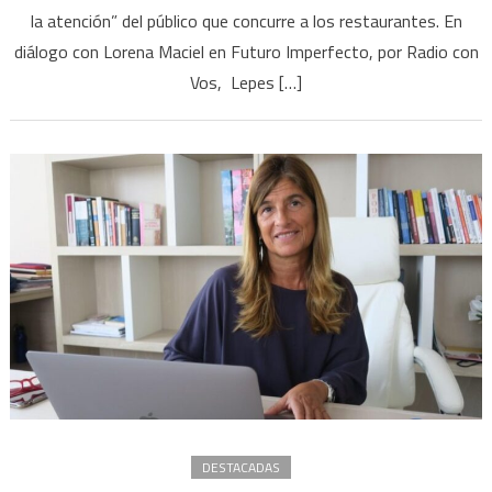
menos
la atención” del público que concurre a los restaurantes. En
la
diálogo con Lorena Maciel en Futuro Imperfecto, por Radio con
cantidad
Vos, Lepes […]
de
gente
la
que
sale
entonce
tenés
que
saber
captar
la
atención
DESTACADAS