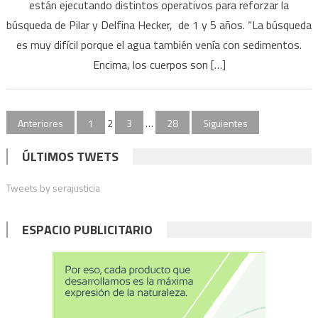
están ejecutando distintos operativos para reforzar la
de
búsqueda de Pilar y Delfina Hecker, de 1 y 5 años. “La búsqueda
Bahía
Blanca
es muy difícil porque el agua también venía con sedimentos.
afirmó
Encima, los cuerpos son […]
que
las
hermanas
Paginación
Anteriores
1
2
3
…
28
Siguientes
Hecker
de
podrían
ÚLTIMOS TWETS
haber
entradas
sido
Tweets by serajusticia
arrastradas
al
ESPACIO PUBLICITARIO
mar