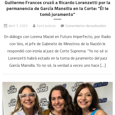
Guillermo Francos cruzó a Ricardo Lorenzetti por la
permanencia de García Mansilla en la Corte: “Él le
tomó juramento”
en
abril 7, 2025
Será Justicia
Comentarios desactivados
Guill
En diálogo con Lorena Maciel en Futuro Imperfecto, por Radio
Franc
con Vos, el jefe de Gabinete de Ministros de la Nación le
cruzó
respondió con ironía al juez de Corte Suprema: “Yo no sé si
a
Ricar
Lorenzetti habrá estado en la toma de juramento del juez
Loren
García Mansilla. Yo no sé, la verdad a veces uno hace […]
por
la
perm
de
Garcí
Mansi
en