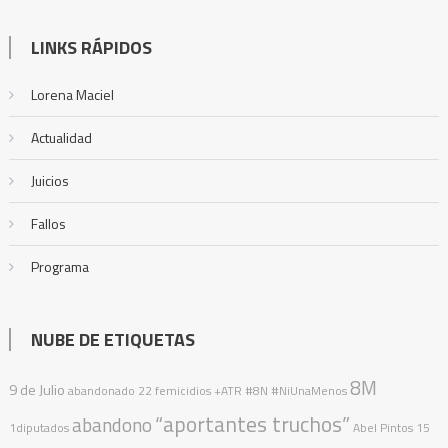
LINKS RÁPIDOS
Lorena Maciel
Actualidad
Juicios
Fallos
Programa
NUBE DE ETIQUETAS
8M
9 de Julio
abandonado
22 femicidios
+ATR
#8N
#NiUnaMenos
“aportantes truchos”
abandono
1diputados
Abel Pintos
15