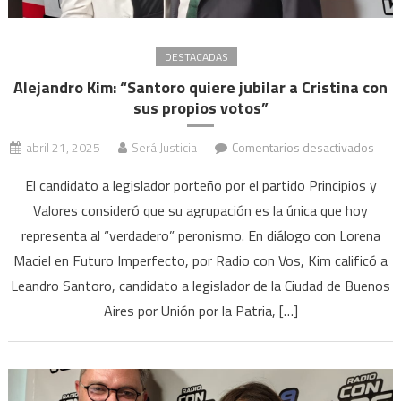
pued
cont
DESTACADAS
la
ira
Alejandro Kim: “Santoro quiere jubilar a Cristina con
de
sus propios votos”
los
en
abril 21, 2025
Será Justicia
Comentarios desactivados
cons
Alej
El candidato a legislador porteño por el partido Principios y
Kim:
Valores consideró que su agrupación es la única que hoy
“San
representa al “verdadero” peronismo. En diálogo con Lorena
quie
jubila
Maciel en Futuro Imperfecto, por Radio con Vos, Kim calificó a
a
Leandro Santoro, candidato a legislador de la Ciudad de Buenos
Crist
Aires por Unión por la Patria, […]
con
sus
prop
voto