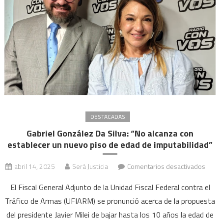
DESTACADAS
Gabriel González Da Silva: “No alcanza con
establecer un nuevo piso de edad de imputabilidad”
en
abril 14, 2025
Será Justicia
Comentarios desactivados
Gabri
El Fiscal General Adjunto de la Unidad Fiscal Federal contra el
Gonz
Tráfico de Armas (UFIARM) se pronunció acerca de la propuesta
Da
del presidente Javier Milei de bajar hasta los 10 años la edad de
Silva: