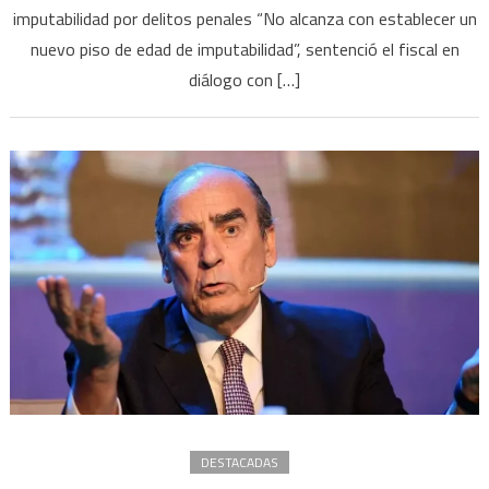
“No
imputabilidad por delitos penales “No alcanza con establecer un
alca
nuevo piso de edad de imputabilidad”, sentenció el fiscal en
con
diálogo con […]
esta
un
nuev
piso
de
edad
de
imput
DESTACADAS