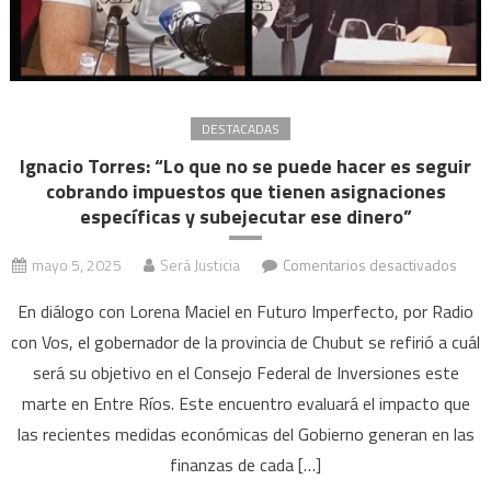
DESTACADAS
Ignacio Torres: “Lo que no se puede hacer es seguir
cobrando impuestos que tienen asignaciones
específicas y subejecutar ese dinero”
en
mayo 5, 2025
Será Justicia
Comentarios desactivados
Ignac
En diálogo con Lorena Maciel en Futuro Imperfecto, por Radio
Torre
con Vos, el gobernador de la provincia de Chubut se refirió a cuál
“Lo
será su objetivo en el Consejo Federal de Inversiones este
que
no
marte en Entre Ríos. Este encuentro evaluará el impacto que
se
las recientes medidas económicas del Gobierno generan en las
pued
finanzas de cada […]
hace