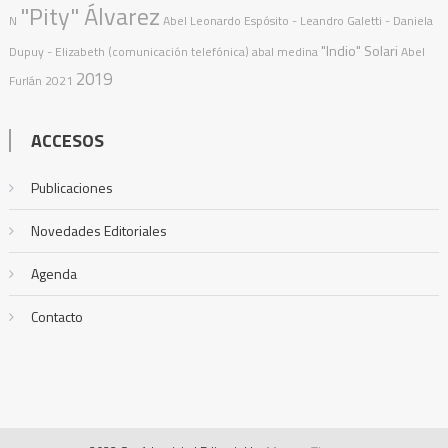
"Pity" Álvarez
N
Abel Leonardo Espósito
- Leandro Galetti - Daniela
"Indio" Solari
Dupuy - Elizabeth (comunicación telefónica)
abal medina
Abel
2019
Furlán
2021
ACCESOS
Publicaciones
Novedades Editoriales
Agenda
Contacto