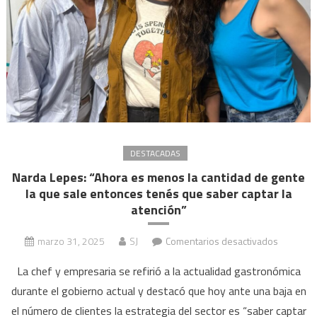
la
Corte:
“Él
le
tomó
juram
DESTACADAS
Narda Lepes: “Ahora es menos la cantidad de gente
la que sale entonces tenés que saber captar la
atención”
en
marzo 31, 2025
SJ
Comentarios desactivados
Narda
La chef y empresaria se refirió a la actualidad gastronómica
Lepes:
durante el gobierno actual y destacó que hoy ante una baja en
“Ahora
el número de clientes la estrategia del sector es “saber captar
es