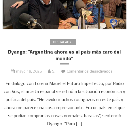
DESTACADAS
Dyango: “Argentina ahora es el país más caro del
mundo”
en
mayo 19, 2025
SJ
Comentarios desactivados
Dyango:
En diálogo con Lorena Maciel el Futuro Imperfecto, por Radio
“Argentin
con Vos, el artista español se refirió a la situación económica y
ahora
política del país. “He vivido muchos rodrigazos en este país y
es
el
ahora me parece una cosa impresionante. Era un país en el que
país
se podían comprar las cosas normales, baratas”, sentenció
más
Dyango. “Para […]
caro