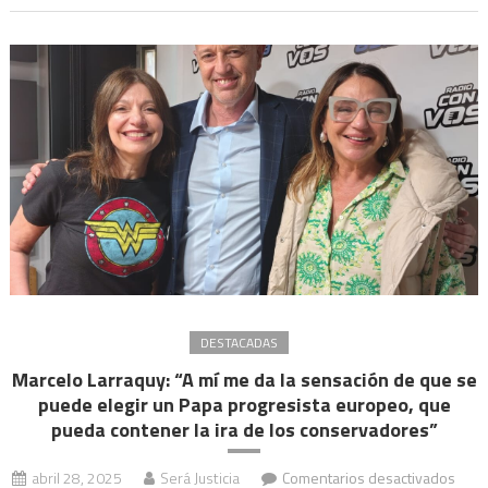
es
segui
cobr
impu
que
tien
asig
espec
y
subej
ese
dine
DESTACADAS
Marcelo Larraquy: “A mí me da la sensación de que se
puede elegir un Papa progresista europeo, que
pueda contener la ira de los conservadores”
en
abril 28, 2025
Será Justicia
Comentarios desactivados