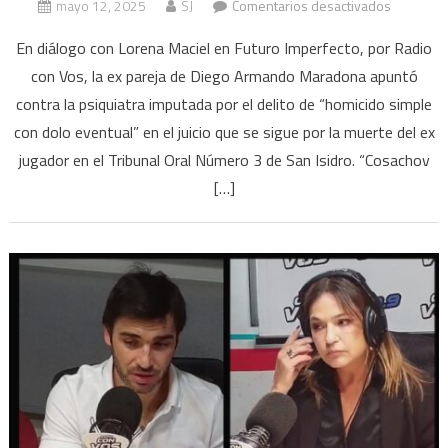
en
mayo 12, 2025
SJ
Comentarios desactivados
Verónica
En diálogo con Lorena Maciel en Futuro Imperfecto, por Radio
Ojeda:
con Vos, la ex pareja de Diego Armando Maradona apuntó
“Agustina
contra la psiquiatra imputada por el delito de “homicido simple
Cosachov
va
con dolo eventual” en el juicio que se sigue por la muerte del ex
a
jugador en el Tribunal Oral Número 3 de San Isidro. “Cosachov
ir
[…]
presa”