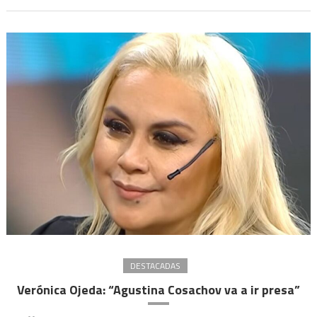
del
mundo”
DESTACADAS
Verónica Ojeda: “Agustina Cosachov va a ir presa”