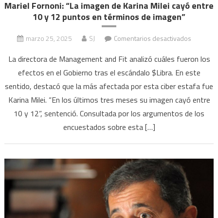
Mariel Fornoni: “La imagen de Karina Milei cayó entre
10 y 12 puntos en términos de imagen”
en
marzo 25, 2025
SJ
Comentarios desactivados
Mariel
La directora de Management and Fit analizó cuáles fueron los
Fornoni:
efectos en el Gobierno tras el escándalo $Libra. En este
“La
sentido, destacó que la más afectada por esta ciber estafa fue
imagen
de
Karina Milei. “En los últimos tres meses su imagen cayó entre
Karina
10 y 12”, sentenció. Consultada por los argumentos de los
Milei
encuestados sobre esta […]
cayó
entre
10
y
12
puntos
en