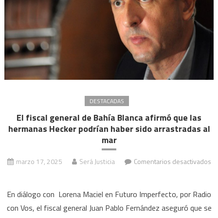
términos
de
imagen”
DESTACADAS
El fiscal general de Bahía Blanca afirmó que las
hermanas Hecker podrían haber sido arrastradas al
mar
marzo 17, 2025
Será Justicia
Comentarios desactivados
en
El
En diálogo con Lorena Maciel en Futuro Imperfecto, por Radio
fiscal
con Vos, el fiscal general Juan Pablo Fernández aseguró que se
general